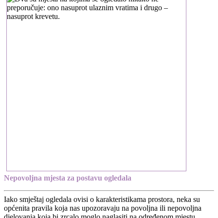
Nepovoljna mjesta za postavu ogledala
Iako smještaj ogledala ovisi o karakteristikama prostora, neka su
općenita pravila koja nas upozoravaju na povoljna ili nepovoljna
djelovanja koja bi zrcalo moglo naglasiti na određenom mjestu.