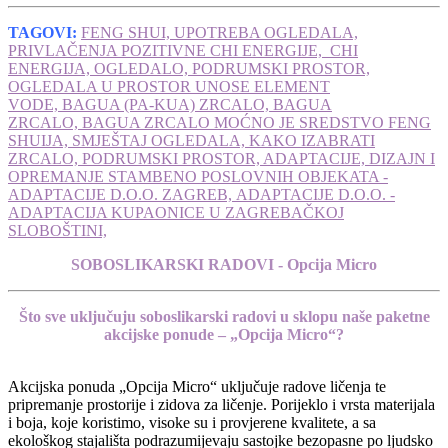
TAGOVI:
FENG SHUI, UPOTREBA OGLEDALA,
PRIVLAČENJA POZITIVNE CHI ENERGIJE, CHI
ENERGIJA, OGLEDALO, PODRUMSKI PROSTOR,
OGLEDALA U PROSTOR UNOSE ELEMENT
VODE, BAGUA (PA-KUA) ZRCALO, BAGUA
ZRCALO, BAGUA ZRCALO MOĆNO JE SREDSTVO FENG
SHUIJA, SMJEŠTAJ OGLEDALA, KAKO IZABRATI
ZRCALO, PODRUMSKI PROSTOR, ADAPTACIJE, DIZAJN I
OPREMANJE STAMBENO POSLOVNIH OBJEKATA -
ADAPTACIJE D.O.O. ZAGREB, ADAPTACIJE D.O.O. -
ADAPTACIJA KUPAONICE U ZAGREBAČKOJ
SLOBOŠTINI,
SOBOSLIKARSKI RADOVI - Opcija Micro
Što sve uključuju soboslikarski radovi u sklopu naše paketne
akcijske ponude – „Opcija Micro“?
Akcijska ponuda „Opcija Micro“ uključuje radove ličenja te
pripremanje prostorije i zidova za ličenje. Porijeklo i vrsta materijala
i boja, koje koristimo, visoke su i provjerene kvalitete, a sa
ekološkog stajališta podrazumijevaju sastojke bezopasne po ljudsko