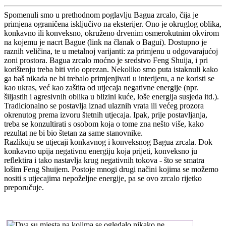
Spomenuli smo u prethodnom poglavlju Bagua zrcalo, čija je
primjena ograničena isključivo na eksterijer. Ono je okruglog oblika,
konkavno ili konveksno, okruženo drvenim osmerokutnim okvirom
na kojemu je nacrt Bague (link na članak o Bagui). Dostupno je
raznih veličina, te u metalnoj varijanti: za primjenu u odgovarajućoj
zoni prostora. Bagua zrcalo moćno je sredstvo Feng Shuija, i pri
korištenju treba biti vrlo oprezan. Nekoliko smo puta istaknuli kako
ga baš nikada ne bi trebalo primjenjivati u interijeru, a ne koristi se
kao ukras, već kao zaštita od utjecaja negativne energije (npr.
šiljastih i agresivnih oblika u blizini kuće, loše energija susjeda itd.).
Tradicionalno se postavlja iznad ulaznih vrata ili većeg prozora
okrenutog prema izvoru štetnih utjecaja. Ipak, prije postavljanja,
treba se konzultirati s osobom koja o tome zna nešto više, kako
rezultat ne bi bio štetan za same stanovnike.
Razlikuju se utjecaji konkavnog i konveksnog Bagua zrcala. Dok
konkavno upija negativnu energiju koja prijeti, konveksno ju
reflektira i tako nastavlja krug negativnih tokova - što se smatra
lošim Feng Shuijem. Postoje mnogi drugi načini kojima se možemo
nositi s utjecajima nepoželjne energije, pa se ovo zrcalo rijetko
preporučuje.