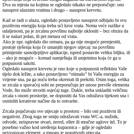
Dva su mjesta na kojima se ogledalo nikako ne preporučuje: ono
nasuprot ulaznim vratima i drugo – nasuprot krevetu.
Kad se radi o ulazu, ogledalo postavljeno nasuprot odbijalo bi svu
pozitivnu energiju koja treba ući kroz vrata. Nema veće razlike u
udaljenosti, pa je zrcalnu površinu najbolje ukloniti – bez obzira da
li se nalazi jedan, ili pet metara od vrata.
Ako je npr. ogledalo dio ormara, pa ga nije moguće premjestiti,
postoje rješenja koja će umanjiti njegov utjecaj: na površinu
primijenite samoljepljive aplikacije, ispred postavite veliku biljku, ili
– ako je moguće – komad namještaja ili umjetninu koja će ga u
potpunosti sakriti.
Ogledalo nasuprot krevetu je ono koje u potpunosti reflektira Vaše
tijelo dok ležite, a tako postavljeno “otimalo” bi Vašu energiju za
vrijeme sna, pa ga noću treba okrenuti ili prekriti. Osim toga, velika
se zrcala u spavaćoj sobi ne preporučuju jer unose previše elementa
Vode, što može stvoriti osjećaj tuge. Dakle, treba uskladiti veličinu
zrcala s onom prostorije, ne dopustiti da Vas odražava tijekom sna i
osmisliti kreativne načine da to ostvarite.
Zrcala pojačavaju sve utjecaje u prostoru – bilo oni pozitivni ili
negativni. Zbog toga ne smiju odražavati vrata WC-a, nužnik,
odvode, neispravne stvari, nered, oštre ili mračne uglove itd. To je
posebno važno kod uređenja kupaonica – gdje je ogledalo
neizostavan element, a mnogo je negativnih utjecaja.