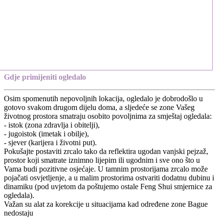
Gdje primijeniti ogledalo
Osim spomenutih nepovoljnih lokacija, ogledalo je dobrodošlo u
gotovo svakom drugom dijelu doma, a sljedeće se zone Vašeg
životnog prostora smatraju osobito povoljnima za smještaj ogledala:
- istok (zona zdravlja i obitelji),
- jugoistok (imetak i obilje),
- sjever (karijera i životni put).
Pokušajte postaviti zrcalo tako da reflektira ugodan vanjski pejzaž,
prostor koji smatrate iznimno lijepim ili ugodnim i sve ono što u
Vama budi pozitivne osjećaje. U tamnim prostorijama zrcalo može
pojačati osvjetljenje, a u malim prostorima ostvariti dodatnu dubinu i
dinamiku (pod uvjetom da poštujemo ostale Feng Shui smjernice za
ogledala).
Važan su alat za korekcije u situacijama kad određene zone Bague
nedostaju