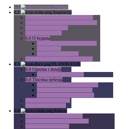
0.1
Početna
0.2
Inspiracija
0.0
Japanska tradicionalna kupaonica
0.0
Hitna pomoć za dosadne kupaonice
0.0
Kreativna keramika
0.0
Priča o mozaiku
0.0
O bojama
0.0
Kupaonice po dječjem ukusu
0.0
Moć boje
0.0
Kako biramo boje?
0.0
Jednostavna elegancija: Art Deco
0.3
PLANIRANJE
0.0
Oprema i detalji
0.0
Grijanje na lijep način
0.0
Tlocrtna rješenja
0.0
Planiranje kupaonice: Osnove
0.0
Elementi unutar kupaonice
0.0
Tloctna preinaka kupaonice
0.0
Priprema i planiranje
0.0
Izrada troškovnika
0.4
Radovi
0.0
Radovi rušenja i demontaže
0.0
Izvedba vodovodnih instalacija
0.0
Izvedba kanalizacije