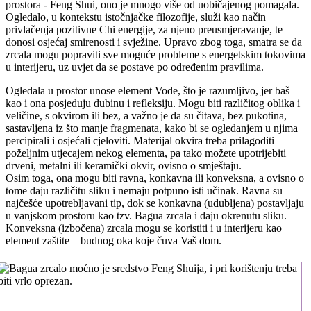
prostora - Feng Shui, ono je mnogo više od uobičajenog pomagala.
Ogledalo, u kontekstu istočnjačke filozofije, služi kao način
privlačenja pozitivne Chi energije, za njeno preusmjeravanje, te
donosi osjećaj smirenosti i svježine. Upravo zbog toga, smatra se da
zrcala mogu popraviti sve moguće probleme s energetskim tokovima
u interijeru, uz uvjet da se postave po određenim pravilima.
Ogledala u prostor unose element Vode, što je razumljivo, jer baš
kao i ona posjeduju dubinu i refleksiju. Mogu biti različitog oblika i
veličine, s okvirom ili bez, a važno je da su čitava, bez pukotina,
sastavljena iz što manje fragmenata, kako bi se ogledanjem u njima
percipirali i osjećali cjeloviti. Materijal okvira treba prilagoditi
poželjnim utjecajem nekog elementa, pa tako možete upotrijebiti
drveni, metalni ili keramički okvir, ovisno o smještaju.
Osim toga, ona mogu biti ravna, konkavna ili konveksna, a ovisno o
tome daju različitu sliku i nemaju potpuno isti učinak. Ravna su
najčešće upotrebljavani tip, dok se konkavna (udubljena) postavljaju
u vanjskom prostoru kao tzv. Bagua zrcala i daju okrenutu sliku.
Konveksna (izbočena) zrcala mogu se koristiti i u interijeru kao
element zaštite – budnog oka koje čuva Vaš dom.