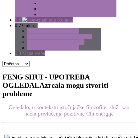
0.0
Cijena adaptacije stana od 115m2
0.0
Cijena adaptacije stana od 125m2
0.0
Cijena adaptacije stana od 135m2
0.6
Kontakt
0.7
Galerija
0.0
Galerija bež kupaonica
0.0
Galerija ljubičastih kupaonica
0.0
Galerija bijelih kupaonica
0.0
Galerija zen kupaonica
0.8
Mapa weba
FENG SHUI - UPOTREBA
OGLEDALA
zrcala mogu stvoriti
probleme
Ogledalo, u kontekstu istočnjačke filozofije, služi kao
način privlačenja pozitivne Chi energije