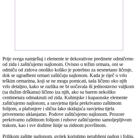
Prije svega namještaj i elemente te dekorativne predmete odmičemo
od zida i zaštićujemo najlonom. Ovisno o težini ormara, oni se
odmiču od zidova onoliko koliko je potrebno za nesmetano ličenje,
dok se ugradbeni ormari zaštićuju najlonom. Kada je riječ o vrlo
teškim ormarima, koji se ne mogu pomicati, tada ličimo oko njih
vrlo detaljno, kako se razlika ne bi uočavala ili jednostavno valjkom
(sa dužim drškama) ličimo iza njih, ako su barem nekoliko
centimetara odmaknuti od zida. Kuhinjske i kupaonske elemente
zaštićujemo najlonom, a rasvjetna tijela prekrivamo zaštitnom
folijom, a plafonjere i slična lako skidajuća rasvjetna tijela
privremeno uklanjamo. Podove zaštićujemo najlonom. Prozore
prekrivamo zaštitnom folijom i rubove zaštićujemo samoljepljivom
trakom, kao i sve dodirne linije sa zidnom površinom.
Prilikom zaštite najlonom, uvijek koristimo nerabljeni najlon i foliju,