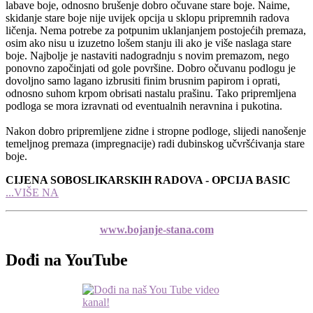
labave boje, odnosno brušenje dobro očuvane stare boje. Naime,
skidanje stare boje nije uvijek opcija u sklopu pripremnih radova
ličenja. Nema potrebe za potpunim uklanjanjem postojećih premaza,
osim ako nisu u izuzetno lošem stanju ili ako je više naslaga stare
boje. Najbolje je nastaviti nadogradnju s novim premazom, nego
ponovno započinjati od gole površine. Dobro očuvanu podlogu je
dovoljno samo lagano izbrusiti finim brusnim papirom i oprati,
odnosno suhom krpom obrisati nastalu prašinu. Tako pripremljena
podloga se mora izravnati od eventualnih neravnina i pukotina.
Nakon dobro pripremljene zidne i stropne podloge, slijedi nanošenje
temeljnog premaza (impregnacije) radi dubinskog učvršćivanja stare
boje.
CIJENA SOBOSLIKARSKIH RADOVA - OPCIJA BASIC
...VIŠE NA
www.bojanje-stana.com
Dođi na YouTube