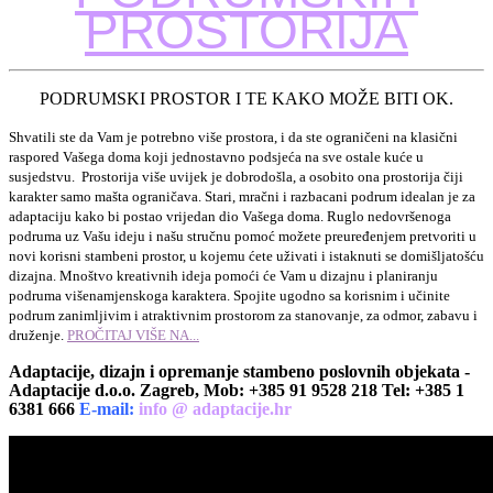
PROSTORIJA
PODRUMSKI PROSTOR I TE KAKO MOŽE BITI OK.
Shvatili ste da Vam je potrebno više prostora, i da ste ograničeni na klasični
raspored Vašega doma koji jednostavno podsjeća na sve ostale kuće u
susjedstvu. Prostorija više uvijek je dobrodošla, a osobito ona prostorija čiji
karakter samo mašta ograničava. Stari, mračni i razbacani podrum idealan je za
adaptaciju kako bi postao vrijedan dio Vašega doma. Ruglo nedovršenoga
podruma uz Vašu ideju i našu stručnu pomoć možete preuređenjem pretvoriti u
novi korisni stambeni prostor, u kojemu ćete uživati i istaknuti se domišljatošću
dizajna. Mnoštvo kreativnih ideja pomoći će Vam u dizajnu i planiranju
podruma višenamjenskoga karaktera. Spojite ugodno sa korisnim i učinite
podrum zanimljivim i atraktivnim prostorom za stanovanje, za odmor, zabavu i
druženje.
PROČITAJ VIŠE NA...
Adaptacije, dizajn i opremanje stambeno poslovnih objekata -
Adaptacije d.o.o. Zagreb, Mob: +385 91 9528 218 Tel: +385 1
6381 666
E-mail:
info @ adaptacije.hr