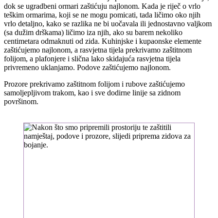
dok se ugradbeni ormari zaštićuju najlonom. Kada je riječ o vrlo
teškim ormarima, koji se ne mogu pomicati, tada ličimo oko njih
vrlo detaljno, kako se razlika ne bi uočavala ili jednostavno valjkom
(sa dužim drškama) ličimo iza njih, ako su barem nekoliko
centimetara odmaknuti od zida. Kuhinjske i kupaonske elemente
zaštićujemo najlonom, a rasvjetna tijela prekrivamo zaštitnom
folijom, a plafonjere i slična lako skidajuća rasvjetna tijela
privremeno uklanjamo. Podove zaštićujemo najlonom.
Prozore prekrivamo zaštitnom folijom i rubove zaštićujemo
samoljepljivom trakom, kao i sve dodirne linije sa zidnom
površinom.