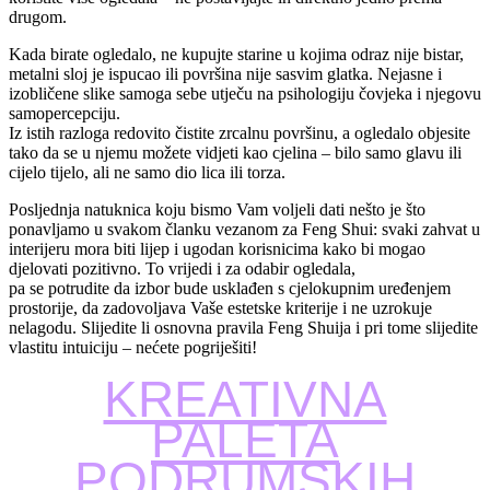
drugom.
Kada birate ogledalo, ne kupujte starine u kojima odraz nije bistar,
metalni sloj je ispucao ili površina nije sasvim glatka. Nejasne i
izobličene slike samoga sebe utječu na psihologiju čovjeka i njegovu
samopercepciju.
Iz istih razloga redovito čistite zrcalnu površinu, a ogledalo objesite
tako da se u njemu možete vidjeti kao cjelina – bilo samo glavu ili
cijelo tijelo, ali ne samo dio lica ili torza.
Posljednja natuknica koju bismo Vam voljeli dati nešto je što
ponavljamo u svakom članku vezanom za Feng Shui: svaki zahvat u
interijeru mora biti lijep i ugodan korisnicima kako bi mogao
djelovati pozitivno. To vrijedi i za odabir ogledala,
pa se potrudite da izbor bude usklađen s cjelokupnim uređenjem
prostorije, da zadovoljava Vaše estetske kriterije i ne uzrokuje
nelagodu. Slijedite li osnovna pravila Feng Shuija i pri tome slijedite
vlastitu intuiciju – nećete pogriješiti!
KREATIVNA
PALETA
PODRUMSKIH