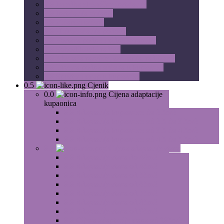
0.0
Izvedba električne instalacije
0.0
Instalacija grijanja
0.0
Zidarski radovi
0.0
Hidroizolacija podova
0.0
Postava podne i zidne keramike
0.0
Soboslikarski radovi
0.0
Montaža rasvjete, sanitarija, radijatora
0.0
Drvena podna obloga u kupaonici
0.0
Spušteni strop u kupaonici
0.5
Cjenik
0.0
Cijena adaptacije
kupaonica
0.0
Adaptacija kupaonice do 2.5m2
0.0
Adaptacija kupaonice od 2.5 do 3.5m2
0.0
Adaptacija kupaonice od 3.5 do 4.5m2
0.0
Adaptacija kupaonice od 4.5 do 5.5m2
0.0
Cijena adaptacije stana
0.0
Adaptacije stana do 40m2
0.0
Adaptacije stana od 45m2
0.0
Adaptacije stana od 55m2
0.0
Adaptacije stana od 65m2
0.0
Adaptacije stana od 75m2
0.0
Adaptacije stana od 85m2
0.0
Adaptacije stana od 95m2
0.0
Cijena adaptacije stana od 105m2