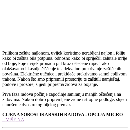
Prilikom zaštite najlonom, uvijek koristimo nerabljeni najlon i foliju,
kako bi zaštita bila potpuna, odnosno kako bi spriječili zalutale mrlje
od boje, koje uvijek pronađu put kroz oštećene rupe. Tako
olakšavamo i kasnije čišćenje te adekvatno prekrivanje zaštićenih
površina. Električne utičnice i prekidače prekrivamo samoljepljivom
trakom. Nakon što smo pripremili prostoriju te zaštitili namještaj,
podove i prozore, slijedi priprema zidova za bojanje.
Prva faza radova počinje započinje saniranju manjih oštećenja na
zidovima. Nakon dobro pripremljene zidne i stropne podloge, slijedi
nanošenje dvostrukog bijelog premaza.
CIJENA SOBOSLIKARSKIH RADOVA - OPCIJA MICRO
...VIŠE NA