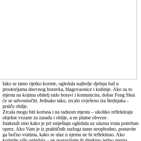
Iako se tamo rijetko koriste, ogledala najbolje djeluju baš u
prostorijama dnevnog boravka, blagovaonice i kuhinje. Ako su to
mjesta na kojima obitelj rado boravi i komunicira, dobar Feng Shui
će se udvostručiti. Jednako tako, zrcalo ovješeno iza štednjaka -
potiče obilje.
Zrcala mogu biti korisna i na radnom mjestu – ukoliko reflektiraju
objekte vezane za zaradu i obilje, a ne platne obveze.
Istaknuli smo kako je pri smještaju ogledala uz ulazna vrata potreban
oprez. Ako Vam je iz praktičnih razloga tamo neophodno, postavite
ga bočno vratima, kako se ulaz u njemu ne bi reflektirao. Ako
koristite više ogledala – ne postavljajte ih direktno jedno prema